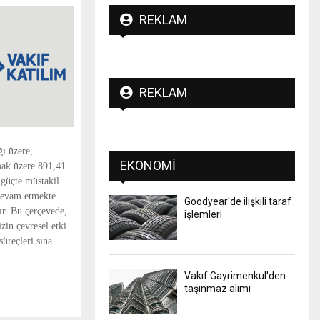
REKLAM
REKLAM
ı üzere,
EKONOMI
lmak üzere 891,41
 güçte müstakil
 devam etmekte
Goodyear'de ilişkili taraf
ır. Bu çerçevede,
işlemleri
in çevresel etki
üreçleri sına
Vakıf Gayrimenkul'den
taşınmaz alımı