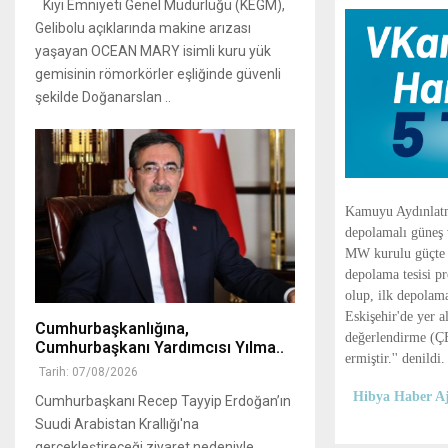
Kıyı Emniyeti Genel Müdürlüğü (KEGM),
Gelibolu açıklarında makine arızası
yaşayan OCEAN MARY isimli kuru yük
gemisinin römorkörler eşliğinde güvenli
şekilde Doğanarslan ..
Kamuyu Aydınlatm
depolamalı güneş 
MW kurulu güçte d
depolama tesisi pr
olup, ilk depolama
Eskişehir'de yer 
Cumhurbaşkanlığına,
değerlendirme (ÇE
Cumhurbaşkanı Yardımcısı Yılma..
ermiştir.'' denildi.
Tarih: 07/08/2026
Hibya Haber Aj
Cumhurbaşkanı Recep Tayyip Erdoğan’ın
Suudi Arabistan Krallığı'na
gerçekleştireceği ziyaret nedeniyle