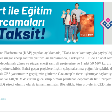
a Platformuna (KAP) yapılan açıklamada, ''Daha önce kamuoyuyla paylaşıldığ
ve rüzgar enerji santrali yatırımları kapsamında, Türkiye'de 10 ilde 13 adet o
epolamalı güneş ve rüzgar enerji santrali projelerine ve 1 adet 50 MW kurulu
ojesine sahibiz. Bahsi geçen projelere ilişkin çalışmalarımız yoğun bir şekilde
lı GES yatırımımız geçtiğimiz günlerde Gaziantep'te ticari işletmeye başlamışt
alan ve 140,91 MW kurulu güce sahip olması planlanan depolamalı RES projemiz
D) süreci olumlu olarak tamamlanmıştır. Böylelikle, tüm projelerin ÇED izin s
ansı