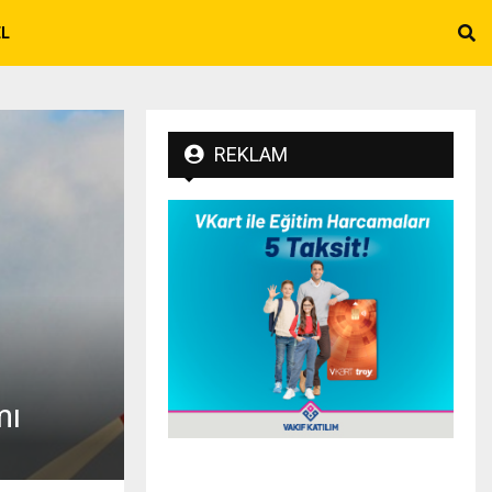
EL
REKLAM
mı