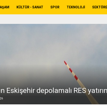
YAŞAM
KÜLTÜR - SANAT
SPOR
TEKNOLOJI
SEKTÖR
ın Eskişehir depolamalı RES yatırı
026