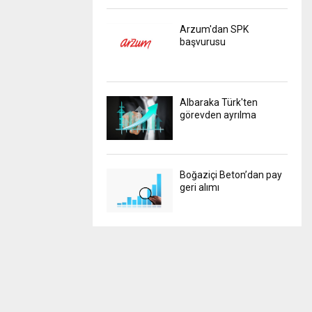
Arzum'dan SPK
başvurusu
Albaraka Türk'ten
görevden ayrılma
Boğaziçi Beton’dan pay
geri alımı