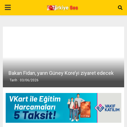
P
R
I
M
A
Bakan Fidan, yarın Güney Kore’yi ziyaret edecek
Tarih : 03/06/2026
R
Y
M