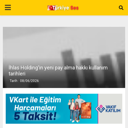
P
R
I
M
İhlas Holding'in yeni pay alma hakkı kullanım
A
tarihleri
Tarih : 08/06/2026
R
Y
M