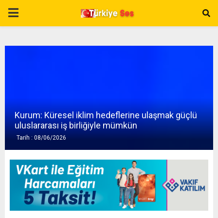
P
R
I
M
Kurum: Küresel iklim hedeflerine ulaşmak güçlü
A
uluslararası iş birliğiyle mümkün
Tarih : 08/06/2026
R
Y
M