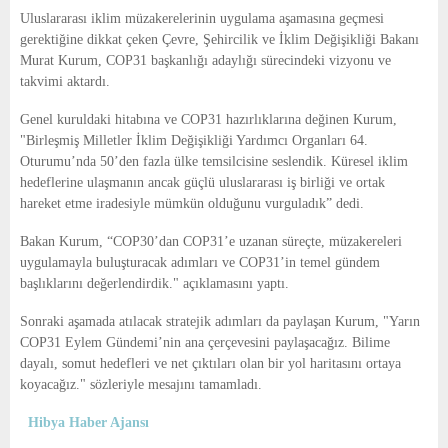
E
Uluslararası iklim müzakerelerinin uygulama aşamasına geçmesi
gerektiğine dikkat çeken Çevre, Şehircilik ve İklim Değişikliği Bakanı
N
Murat Kurum, COP31 başkanlığı adaylığı sürecindeki vizyonu ve
takvimi aktardı.
U
Genel kuruldaki hitabına ve COP31 hazırlıklarına değinen Kurum,
"Birleşmiş Milletler İklim Değişikliği Yardımcı Organları 64.
Oturumu’nda 50’den fazla ülke temsilcisine seslendik. Küresel iklim
hedeflerine ulaşmanın ancak güçlü uluslararası iş birliği ve ortak
hareket etme iradesiyle mümkün olduğunu vurguladık” dedi.
Bakan Kurum, “COP30’dan COP31’e uzanan süreçte, müzakereleri
uygulamayla buluşturacak adımları ve COP31’in temel gündem
başlıklarını değerlendirdik." açıklamasını yaptı.
Sonraki aşamada atılacak stratejik adımları da paylaşan Kurum, "Yarın
COP31 Eylem Gündemi’nin ana çerçevesini paylaşacağız. Bilime
dayalı, somut hedefleri ve net çıktıları olan bir yol haritasını ortaya
koyacağız." sözleriyle mesajını tamamladı.
Hibya Haber Ajansı