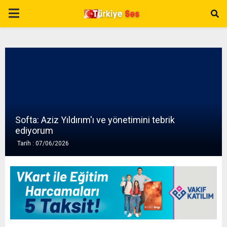
P
R
I
M
Softa: Aziz Yıldırım'ı ve yönetimini tebrik
A
ediyorum
Tarih : 07/06/2026
R
Y
M