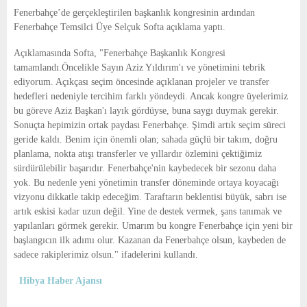
E
Fenerbahçe’de gerçekleştirilen başkanlık kongresinin ardından
Fenerbahçe
Temsilci Üye
Selçuk Softa açıklama yaptı.
N
Açıklamasında Softa, "
Fenerbahçe Başkanlık Kongresi
tamamlandı.
Öncelikle Sayın Aziz Yıldırım'ı ve yönetimini tebrik
U
ediyorum. Açıkçası seçim öncesinde açıklanan projeler ve transfer
hedefleri nedeniyle tercihim farklı yöndeydi. Ancak kongre üyelerimiz
bu göreve Aziz Başkan'ı layık gördüyse, buna saygı duymak gerekir.
Sonuçta hepimizin ortak paydası Fenerbahçe. Şimdi artık seçim süreci
geride kaldı. Benim için önemli olan; sahada güçlü bir takım, doğru
planlama, nokta atışı transferler ve yıllardır özlemini çektiğimiz
sürdürülebilir başarıdır. Fenerbahçe'nin kaybedecek bir sezonu daha
yok. Bu nedenle yeni yönetimin transfer döneminde ortaya koyacağı
vizyonu dikkatle takip edeceğim. Taraftarın beklentisi büyük, sabrı ise
artık eskisi kadar uzun değil. Yine de destek vermek, şans tanımak ve
yapılanları görmek gerekir. Umarım bu kongre Fenerbahçe için yeni bir
başlangıcın ilk adımı olur. Kazanan da Fenerbahçe olsun, kaybeden de
sadece rakiplerimiz olsun." ifadelerini kullandı.
Hibya Haber Ajansı