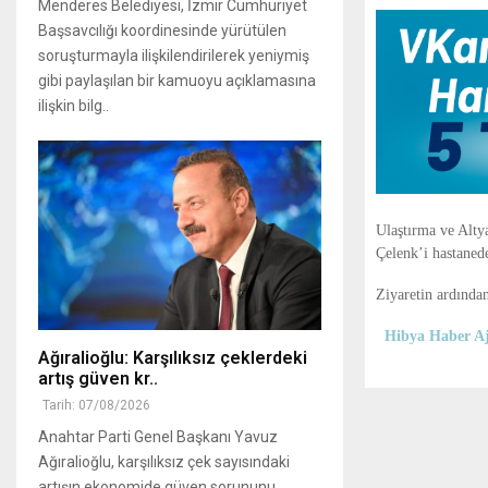
Menderes Belediyesi, İzmir Cumhuriyet
Başsavcılığı koordinesinde yürütülen
soruşturmayla ilişkilendirilerek yeniymiş
gibi paylaşılan bir kamuoyu açıklamasına
ilişkin bilg..
Ulaştırma ve Alty
Çelenk’i hastanede
Ziyaretin ardından
Hibya Haber Aj
Ağıralioğlu: Karşılıksız çeklerdeki
artış güven kr..
Tarih: 07/08/2026
Anahtar Parti Genel Başkanı Yavuz
Ağıralioğlu, karşılıksız çek sayısındaki
artışın ekonomide güven sorununu