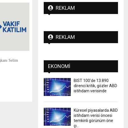
REKLAM
REKLAM
şkanı Selim
EKONOMI
BIST 100'de 13.890
direnci kritik, gözler ABD
istihdam verisinde
Küresel piyasalarda ABD
istihdam verisi öncesi
temkinli görünüm öne
çı..