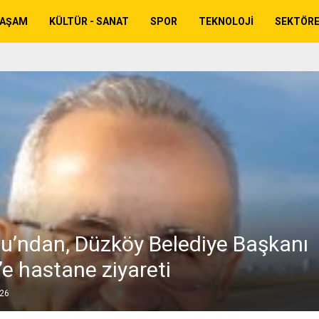
YAŞAM
KÜLTÜR - SANAT
SPOR
TEKNOLOJI
SEKTÖR
lu’ndan, Düzköy Belediye Başkanı
’e hastane ziyareti
026