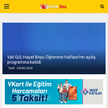
P
R
I
M
Vali Gül, Hayat Boyu Öğrenme Haftası’nın açılış
A
programına katıldı
Tarih : 04/06/2026
R
Y
M