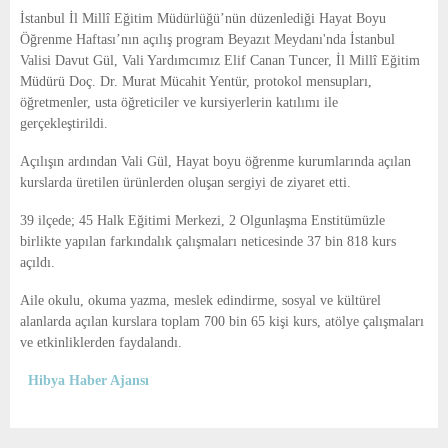
E
İstanbul İl Millî Eğitim Müdürlüğü’nün düzenlediği Hayat Boyu
Öğrenme Haftası’nın açılış program Beyazıt Meydanı'nda İstanbul
N
Valisi Davut Gül, Vali Yardımcımız Elif Canan Tuncer, İl Millî Eğitim
Müdürü Doç. Dr. Murat Mücahit Yentür, protokol mensupları,
öğretmenler, usta öğreticiler ve kursiyerlerin katılımı ile
U
gerçekleştirildi.
Açılışın ardından Vali Gül, Hayat boyu öğrenme kurumlarında açılan
kurslarda üretilen ürünlerden oluşan sergiyi de ziyaret etti.
39 ilçede; 45 Halk Eğitimi Merkezi, 2 Olgunlaşma Enstitümüzle
birlikte yapılan farkındalık çalışmaları neticesinde 37 bin 818 kurs
açıldı.
Aile okulu, okuma yazma, meslek edindirme, sosyal ve kültürel
alanlarda açılan kurslara toplam 700 bin 65 kişi kurs, atölye çalışmaları
ve etkinliklerden faydalandı.
Hibya Haber Ajansı