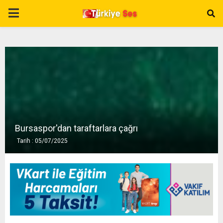
P
R
I
M
A
Bursaspor'dan taraftarlara çağrı
Tarih : 05/07/2025
R
Y
M