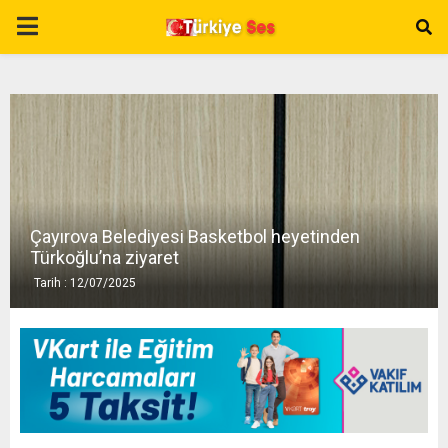
P
R
I
M
Çayırova Belediyesi Basketbol heyetinden
A
Türkoğlu’na ziyaret
Tarih : 12/07/2025
R
Y
M