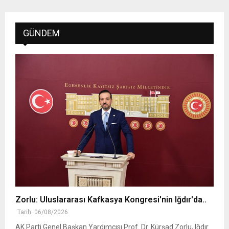
GÜNDEM
Zorlu: Uluslararası Kafkasya Kongresi'nin Iğdır'da..
Tarih: 06/08/2026
AK Parti Genel Başkan Yardımcısı Prof. Dr. Kürşad Zorlu, Iğdır