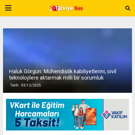
P
R
I
M
Haluk Görgün: Mühendislik kabiliyetlerini, sivil
A
teknolojilere aktarmak milli bir sorumluk
Tarih : 03/12/2025
R
Y
M