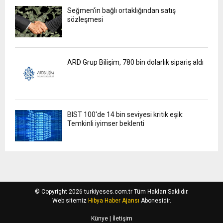
Seğmen'in bağlı ortaklığından satış
sözleşmesi
ARD Grup Bilişim, 780 bin dolarlık sipariş aldı
BIST 100'de 14 bin seviyesi kritik eşik:
Temkinli iyimser beklenti
© Copyright 2026 turkiyeses.com.tr Tüm Hakları Saklıdır.
Web sitemiz
Hibya Haber Ajansı
Abonesidir.
Künye
| İletişim