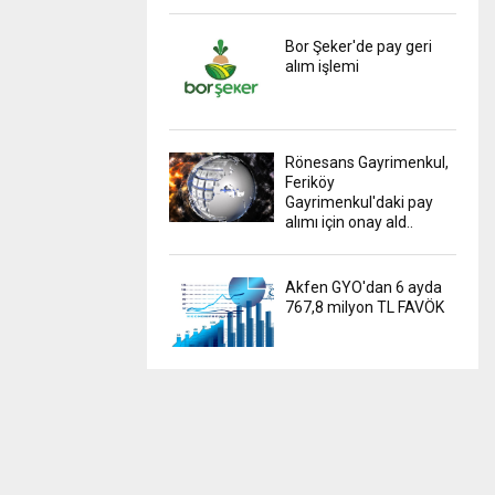
Bor Şeker'de pay geri
alım işlemi
Rönesans Gayrimenkul,
Feriköy
Gayrimenkul'daki pay
alımı için onay ald..
Akfen GYO'dan 6 ayda
767,8 milyon TL FAVÖK