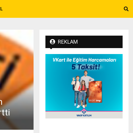
EL
REKLAM
n
tti