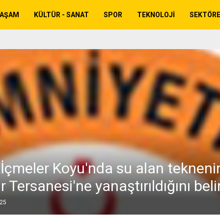
YAŞAM
KÜLTÜR - SANAT
SPOR
TEKNOLOJI
SEKTÖR
İçmeler Koyu'nda su alan tekneni
 Tersanesi'ne yanaştırıldığını belir
025