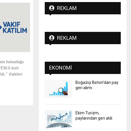
REKLAM
REKLAM
inin bulunduğu
EKONOMI
YEM-6 hızlı
dı." ifadeleri
Boğaziçi Beton’dan pay
geri alımı
Ekim Turizm,
paylarından geri aldı