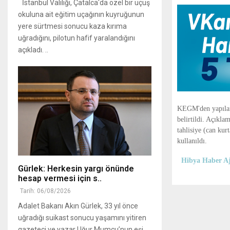
İstanbul Valiliği, Çatalca'da özel bir uçuş
okuluna ait eğitim uçağının kuyruğunun
yere sürtmesi sonucu kaza kırıma
uğradığını, pilotun hafif yaralandığını
açıkladı. ..
KEGM'den yapılan 
belirtildi. Açıkl
tahlisiye (can kur
kullanıldı.
Hibya Haber Aj
Gürlek: Herkesin yargı önünde
hesap vermesi için s..
Tarih: 06/08/2026
Adalet Bakanı Akın Gürlek, 33 yıl önce
uğradığı suikast sonucu yaşamını yitiren
gazeteci ve yazar Uğur Mumcu’nun eşi