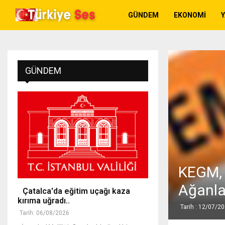
GÜNDEM
EKONOMI
GÜNDEM
KEGM, 
Ağanlar
Çatalca'da eğitim uçağı kaza
kırıma uğradı..
Tarih : 12/07/2
Tarih: 06/08/2026